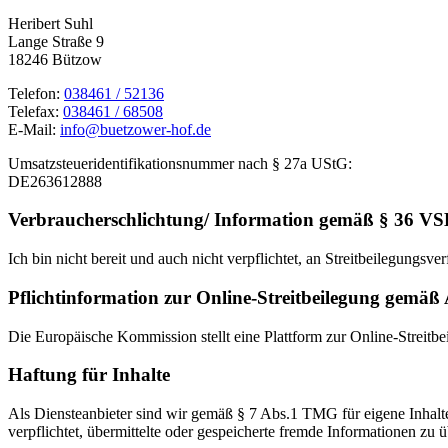
Heribert Suhl
Lange Straße 9
18246 Bützow
Telefon:
038461 / 52136
Telefax:
038461 / 68508
E-Mail:
info@buetzower-hof.de
Umsatzsteueridentifikationsnummer nach § 27a UStG:
DE263612888
Verbraucherschlichtung/ Information gemäß § 36 V
Ich bin nicht bereit und auch nicht verpflichtet, an Streitbeilegungsv
Pflichtinformation zur Online-Streitbeilegung gemä
Die Europäische Kommission stellt eine Plattform zur Online-Streitbei
Haftung für Inhalte
Als Diensteanbieter sind wir gemäß § 7 Abs.1 TMG für eigene Inhalte
verpflichtet, übermittelte oder gespeicherte fremde Informationen zu