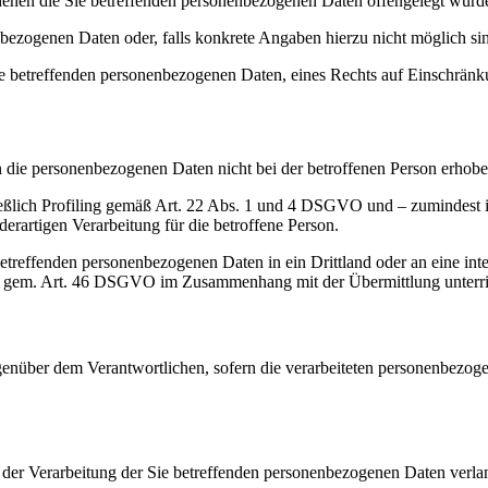
enen die Sie betreffenden personenbezogenen Daten offengelegt wurd
bezogenen Daten oder, falls konkrete Angaben hierzu nicht möglich sind
ie betreffenden personenbezogenen Daten, eines Rechts auf Einschränk
n die personenbezogenen Daten nicht bei der betroffenen Person erhob
ießlich Profiling gemäß Art. 22 Abs. 1 und 4 DSGVO und – zumindest in
erartigen Verarbeitung für die betroffene Person.
betreffenden personenbezogenen Daten in ein Drittland oder an eine int
n gem. Art. 46 DSGVO im Zusammenhang mit der Übermittlung unterri
nüber dem Verantwortlichen, sofern die verarbeiteten personenbezogene
der Verarbeitung der Sie betreffenden personenbezogenen Daten verla