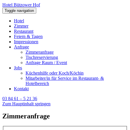
Hotel Bützower Hof
Toggle navigation
Hotel
Zimmer
Restaurant
Feiern & Tagen
Impressionen
Anfrage
Zimmeranfrage
Tischreservierung
Anfrage Raum / Event
Jobs
Küchenhilfe oder Koch/Köchin
Mitarbeiter/in für Service im Restaurant- &
Hotelbereich
Kontakt
03 84 61 – 5 21 36
Zum Hauptinhalt springen
Zimmeranfrage