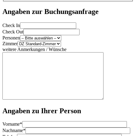
Angaben zur Buchungsanfrage
Bitte
Check In
lasse
Check Out
dieses
Personen
Feld
Zimmer
leer.
weitere Anmerkungen / Wünsche
Angaben zu Ihrer Person
Vorname*
Nachname*